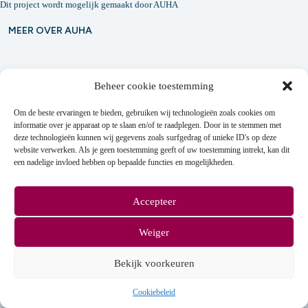
Dit project wordt mogelijk gemaakt door
AUHA
MEER OVER AUHA
Beheer cookie toestemming
Contact
Om de beste ervaringen te bieden, gebruiken wij technologieën zoals cookies om
genius@uantwerpen.be
informatie over je apparaat op te slaan en/of te raadplegen. Door in te stemmen met
deze technologieën kunnen wij gegevens zoals surfgedrag of unieke ID's op deze
Hof van Liere, Prinsstraat 13, 2000 Antwerpen
website verwerken. Als je geen toestemming geeft of uw toestemming intrekt, kan dit
een nadelige invloed hebben op bepaalde functies en mogelijkheden.
Accepteer
Weiger
Copyright © 2026 - Associatie Universiteit & Hogescholen
Antwerpen vzw
Bekijk voorkeuren
Cookiebeleid
Privacybeleid
Cookiebeleid