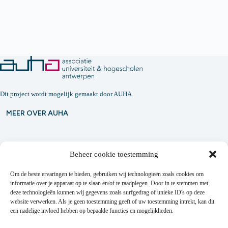
Dit project wordt mogelijk gemaakt door
AUHA
MEER OVER AUHA
Beheer cookie toestemming
Contact
Om de beste ervaringen te bieden, gebruiken wij technologieën zoals cookies om
genius@uantwerpen.be
informatie over je apparaat op te slaan en/of te raadplegen. Door in te stemmen met
deze technologieën kunnen wij gegevens zoals surfgedrag of unieke ID's op deze
Hof van Liere, Prinsstraat 13, 2000 Antwerpen
website verwerken. Als je geen toestemming geeft of uw toestemming intrekt, kan dit
een nadelige invloed hebben op bepaalde functies en mogelijkheden.