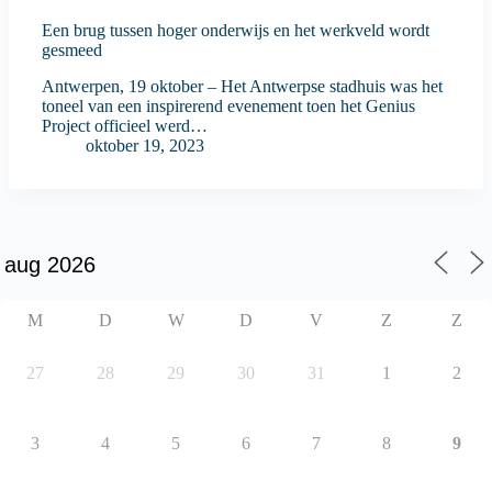
Een brug tussen hoger onderwijs en het werkveld wordt
gesmeed
Antwerpen, 19 oktober – Het Antwerpse stadhuis was het
toneel van een inspirerend evenement toen het Genius
Project officieel werd…
oktober 19, 2023
M
D
W
D
V
Z
Z
27
28
29
30
31
1
2
3
4
5
6
7
8
9