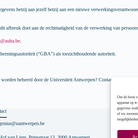
gevens hetzij aan jezelf hetzij aan een nieuwe verwerkingsverantwoord
 dit afbreuk doet aan de rechtmatigheid van de verwerking van persoon
o@auha.be
.
chermingsautoriteit (“GBA”) als toezichthoudende autoriteit.
e worden beheerd door de Universiteit Antwerpen? Contacteer
info@au
Om de beste er
apparaat op te
gegevens zoal
act
of uw toestemm
mogelijkheden
genius@uantwerpen.be
Ac
Hof van Liere, Prinsstraat 13, 2000 Antwerpen