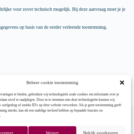
elijke voor zover technisch mogelijk. Bij deze aanvraag moet je je
sgegevens op basis van de eerder verleende toestemming.
ha.be
.
Beheer cookie toestemming
varingen te bieden, gebruiken wij technologieën zoals cookies om informatie over je
 slaan en/of te raadplegen. Door in te stemmen met deze technologieën kunnen wij
s surfgedrag of unieke ID's op deze website verwerken. Als je geen toestemming geeft
ing intrekt, kan dit een nadelige invloed hebben op bepaalde functies en
.
cepteer
Weiger
Bekijk voorkeuren